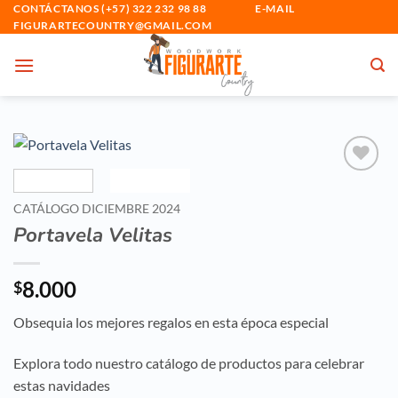
Saltar
CONTÁCTANOS (+57) 322 232 98 88 E-MAIL
FIGURARTECOUNTRY@GMAIL.COM
al
contenido
Añadir
a la
CATÁLOGO DICIEMBRE 2024
lista
Portavela Velitas
de
deseos
8.000
$
Obsequia los mejores regalos en esta época especial
Explora todo nuestro catálogo de productos para celebrar
estas navidades