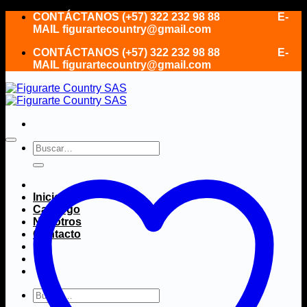
Saltar
CONTÁCTANOS (+57) 322 232 98 88 E-
al
MAIL figurartecountry@gmail.com
contenido
CONTÁCTANOS (+57) 322 232 98 88 E-
MAIL figurartecountry@gmail.com
Buscar
por:
Inicio
Catálogo
Nosotros
Contacto
Buscar
por: