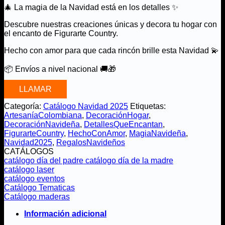
🎄 La magia de la Navidad está en los detalles ✨
Descubre nuestras creaciones únicas y decora tu hogar con
el encanto de Figurarte Country.
Hecho con amor para que cada rincón brille esta Navidad 💫
📦 Envíos a nivel nacional 🚚🎁
LLAMAR
Categoría:
Catálogo Navidad 2025
Etiquetas:
ArtesaníaColombiana
,
DecoraciónHogar
,
DecoraciónNavideña
,
DetallesQueEncantan
,
FigurarteCountry
,
HechoConAmor
,
MagiaNavideña
,
Navidad2025
,
RegalosNavideños
CATÁLOGOS
catálogo día del padre
catálogo día de la madre
catálogo laser
catálogo eventos
Catálogo Tematicas
Catálogo maderas
Información adicional