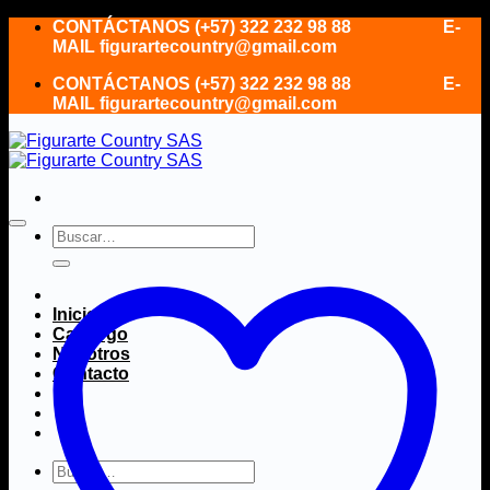
Saltar
CONTÁCTANOS (+57) 322 232 98 88 E-
al
MAIL figurartecountry@gmail.com
contenido
CONTÁCTANOS (+57) 322 232 98 88 E-
MAIL figurartecountry@gmail.com
Buscar
por:
Inicio
Catálogo
Nosotros
Contacto
Buscar
por: