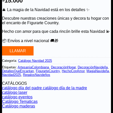
15.000
🎄 La magia de la Navidad está en los detalles ✨
Descubre nuestras creaciones únicas y decora tu hogar con
el encanto de Figurarte Country.
Hecho con amor para que cada rincón brille esta Navidad 💫
📦 Envíos a nivel nacional 🚚🎁
LLAMAR
Categoría:
Catálogo Navidad 2025
Etiquetas:
ArtesaníaColombiana
,
DecoraciónHogar
,
DecoraciónNavideña
,
DetallesQueEncantan
,
FigurarteCountry
,
HechoConAmor
,
MagiaNavideña
,
Navidad2025
,
RegalosNavideños
CATÁLOGOS
catálogo día del padre
catálogo día de la madre
catálogo laser
catálogo eventos
Catálogo Tematicas
Catálogo maderas