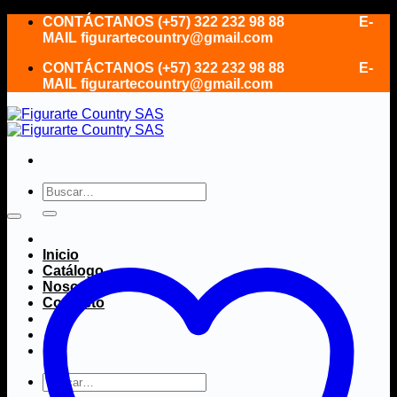
Saltar
CONTÁCTANOS (+57) 322 232 98 88 E-
al
MAIL figurartecountry@gmail.com
contenido
CONTÁCTANOS (+57) 322 232 98 88 E-
MAIL figurartecountry@gmail.com
Buscar
por:
Inicio
Catálogo
Nosotros
Contacto
Buscar
por: