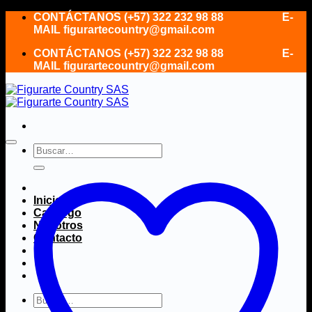
Saltar
CONTÁCTANOS (+57) 322 232 98 88 E-
al
MAIL figurartecountry@gmail.com
contenido
CONTÁCTANOS (+57) 322 232 98 88 E-
MAIL figurartecountry@gmail.com
Buscar
por:
Inicio
Catálogo
Nosotros
Contacto
Buscar
por: