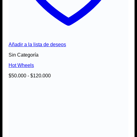
Añadir a la lista de deseos
Sin Categoría
Hot Wheels
Rango
$
50.000
-
$
120.000
de
precios:
desde
$50.000
hasta
$120.000