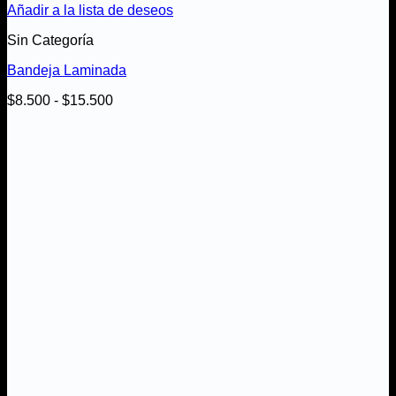
Añadir a la lista de deseos
Sin Categoría
Bandeja Laminada
Rango
$
8.500
-
$
15.500
de
precios:
desde
$8.500
hasta
$15.500