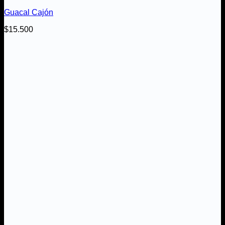
Guacal Cajón
$
15.500