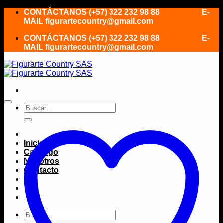
Saltar
CONTÁCTANOS (+57) 322 232 98 88 E-
al
MAIL figurartecountry@gmail.com
contenido
CONTÁCTANOS (+57) 322 232 98 88 E-
MAIL figurartecountry@gmail.com
Buscar
por:
Inicio
Catálogo
Nosotros
Contacto
Buscar
por: