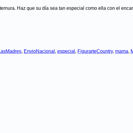
ernura. Haz que su día sea tan especial como ella con el encan
LasMadres
,
EnvioNacional
,
especial
,
FigurarteCountry
,
mama
,