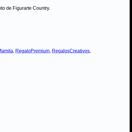
to de Figurarte Country.
Mamita
,
RegaloPremium
,
RegalosCreativos
,