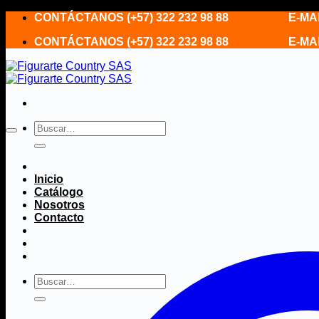
Saltar
CONTÁCTANOS (+57) 322 232 98 88 E-MAIL fi
al
CONTÁCTANOS (+57) 322 232 98 88 E-MAIL fi
contenido
Buscar
por:
Inicio
Catálogo
Nosotros
Contacto
Buscar
por: