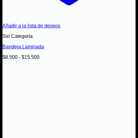
Añadir a la lista de deseos
Sin Categoría
Bandeja Laminada
Rango
$
8.500
-
$
15.500
de
precios:
desde
$8.500
hasta
$15.500