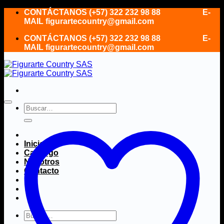
Saltar
CONTÁCTANOS (+57) 322 232 98 88 E-
al
MAIL figurartecountry@gmail.com
contenido
CONTÁCTANOS (+57) 322 232 98 88 E-
MAIL figurartecountry@gmail.com
Buscar
por:
Inicio
Catálogo
Nosotros
Contacto
Buscar
por: