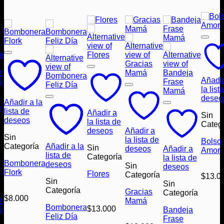
Añadir
la list
deseo
Añadir a la
lista de
Añadir a
Sin
deseos
la lista de
Categ
deseos
Añadir a
Sin
la lista de
Bolso
Categoría
Añadir a la
Sin
deseos
Añadir a
Amor
lista de
Categoría
la lista de
Bombonera
deseos
Sin
deseos
Flork
Flores
Categoría
$
13.0
Sin
a
Sin
Categoría
Gracias
Categoría
$
8.000
z
Mamá
Bombonera
$
13.000
á
Bandeja
Feliz Día
Frase