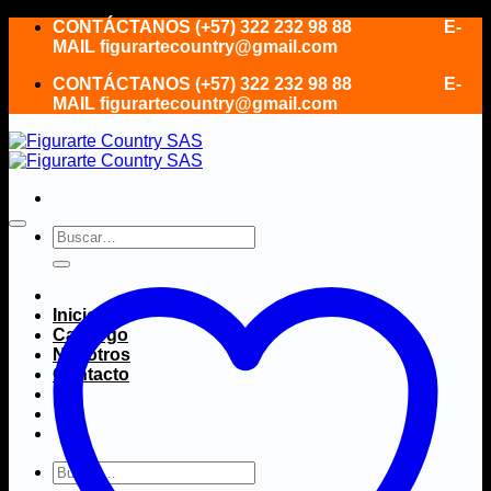
Saltar
CONTÁCTANOS (+57) 322 232 98 88 E-
al
MAIL figurartecountry@gmail.com
contenido
CONTÁCTANOS (+57) 322 232 98 88 E-
MAIL figurartecountry@gmail.com
Buscar
por:
Inicio
Catálogo
Nosotros
Contacto
Buscar
por: