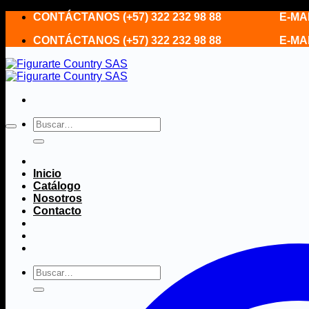
Saltar
CONTÁCTANOS (+57) 322 232 98 88 E-MAIL fi
al
CONTÁCTANOS (+57) 322 232 98 88 E-MAIL fi
contenido
Buscar
por:
Inicio
Catálogo
Nosotros
Contacto
Buscar
por: