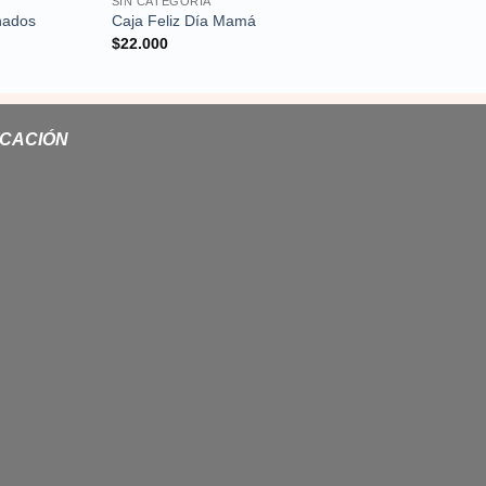
SIN CATEGORÍA
SIN CATEGORÍA
nados
Caja Feliz Día Mamá
Bandeja Fiesta
$
22.000
$
15.000
ICACIÓN