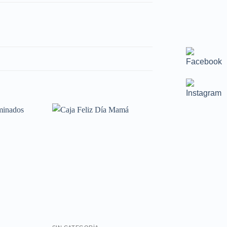
Añadir
Añadir
a la
a la
lista de
lista de
deseos
deseos