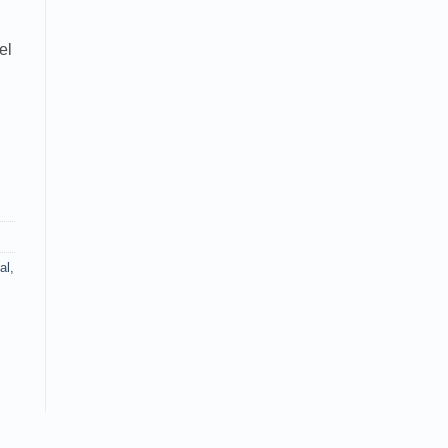
el
al
,