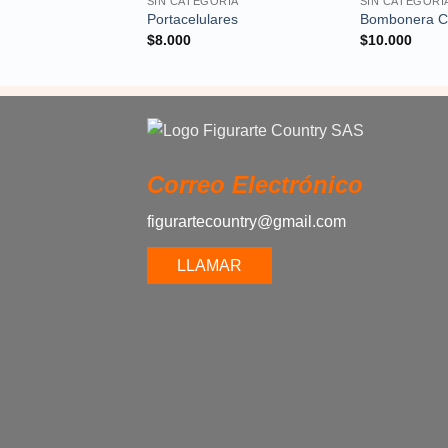
SIN CATEGORÍA
SIN CATEGORÍ
Portacelulares
Bombonera Co
$
8.000
$
10.000
Correo Electrónico
figurartecountry@gmail.com
LLAMAR