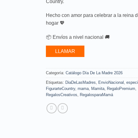
Country.
Hecho con amor para celebrar a la reina d
hogar 💖
📦 Envíos a nivel nacional 🚚
LLAMAR
Categoría:
Catálogo Día De La Madre 2026
Etiquetas:
DiaDeLasMadres
,
EnvioNacional
,
especi
FigurarteCountry
,
mama
,
Mamita
,
RegaloPremium
,
RegalosCreativos
,
RegalosparaMamá