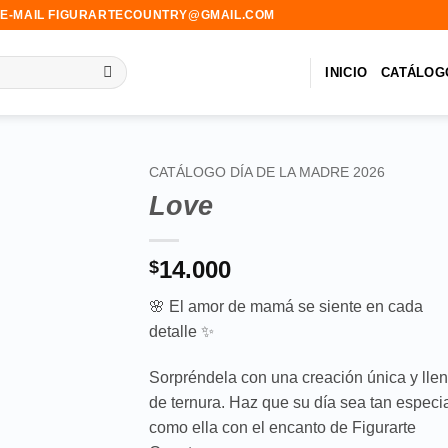
-MAIL FIGURARTECOUNTRY@GMAIL.COM
INICIO
CATÁLOG
CATÁLOGO DÍA DE LA MADRE 2026
Love
Añadir
a la
lista de
14.000
$
deseos
🌸 El amor de mamá se siente en cada
detalle ✨
Sorpréndela con una creación única y lle
de ternura. Haz que su día sea tan especi
como ella con el encanto de Figurarte