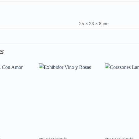
25 × 23 × 8 cm
S
Añadir
Añadir
a la
a la
lista de
lista de
deseos
deseos