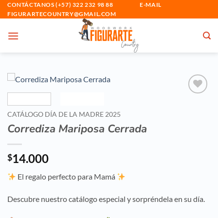
Saltar
CONTÁCTANOS (+57) 322 232 98 88 E-MAIL
FIGURARTECOUNTRY@GMAIL.COM
al
contenido
Añadir
a la
CATÁLOGO DÍA DE LA MADRE 2025
lista
Corrediza Mariposa Cerrada
de
deseos
14.000
$
El regalo perfecto para Mamá
Descubre nuestro catálogo especial y sorpréndela en su día.