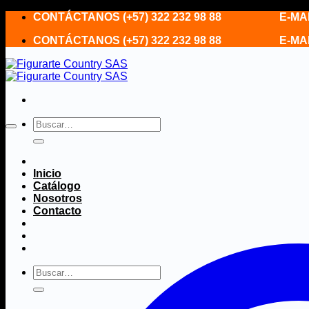
Saltar
CONTÁCTANOS (+57) 322 232 98 88 E-MAIL fi
al
CONTÁCTANOS (+57) 322 232 98 88 E-MAIL fi
contenido
Buscar
por:
Inicio
Catálogo
Nosotros
Contacto
Buscar
por: