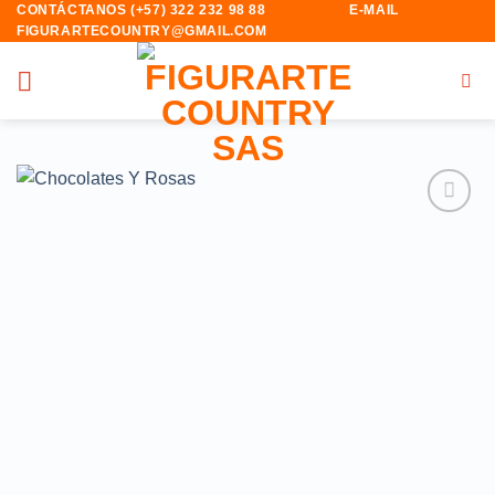
CONTÁCTANOS (+57) 322 232 98 88 E-MAIL
Saltar
FIGURARTECOUNTRY@GMAIL.COM
al
contenido
Añadir
a la
lista de
deseos