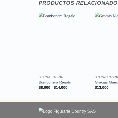
PRODUCTOS RELACIONADO
Añadir
a la
lista de
deseos
SIN CATEGORÍA
SIN CATEGORÍ
Bombonera Regalo
Gracias Mam
Rango
$
8.000
-
$
14.000
$
13.000
de
precios:
desde
$8.000
hasta
$14.000