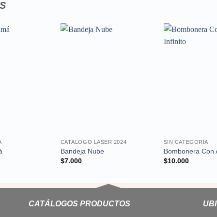
S
Añadir
Añadir
a la
a la
lista de
lista de
deseos
deseos
A
CATÁLOGO LASER 2024
SIN CATEGORÍA
á
Bandeja Nube
Bombonera Con A
$
7.000
$
10.000
CATÁLOGOS PRODUCTOS
UB