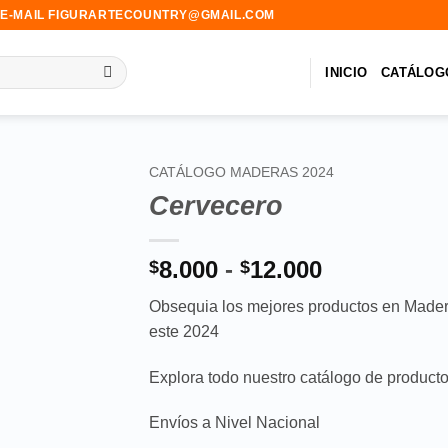
-MAIL FIGURARTECOUNTRY@GMAIL.COM
INICIO
CATÁLOG
CATÁLOGO MADERAS 2024
Cervecero
Añadir
a la
lista de
Rango
8.000
-
12.000
$
$
deseos
de
Obsequia los mejores productos en Made
precios:
este 2024
desde
$8.000
Explora todo nuestro catálogo de product
hasta
$12.000
Envíos a Nivel Nacional