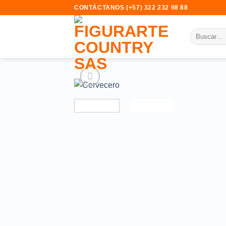
Saltar
CONTÁCTANOS (+57) 322 232 98 88 E
al
contenido
Buscar
por: