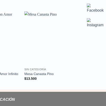
Añadir
Añadir
a la
a la
lista de
lista de
deseos
deseos
SIN CATEGORÍA
SIN CATEGORÍA
mor Infinito
Mesa Canasta Pino
Hexágono Ancheter
$
13.500
$
12.000
ICACIÓN