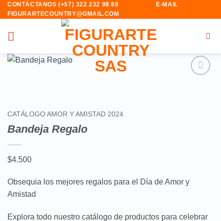
CONTÁCTANOS (+57) 322 232 98 88 E-MAIL
Saltar
FIGURARTECOUNTRY@GMAIL.COM
al
contenido
Añadir
a la
lista de
deseos
CATÁLOGO AMOR Y AMISTAD 2024
Bandeja Regalo
$
4.500
Obsequia los mejores regalos para el Día de Amor y
Amistad
Explora todo nuestro catálogo de productos para celebrar