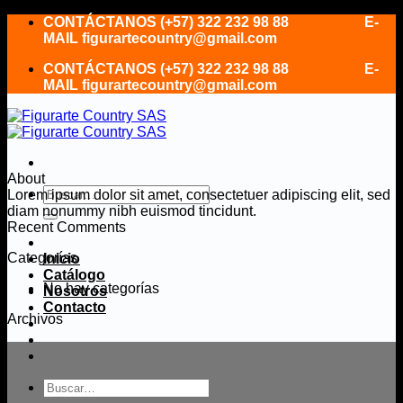
Saltar
CONTÁCTANOS (+57) 322 232 98 88 E-
al
MAIL figurartecountry@gmail.com
contenido
CONTÁCTANOS (+57) 322 232 98 88 E-
MAIL figurartecountry@gmail.com
About
Buscar
Lorem ipsum dolor sit amet, consectetuer adipiscing elit, sed
por:
diam nonummy nibh euismod tincidunt.
Recent Comments
Categorías
Inicio
Catálogo
No hay categorías
Nosotros
Contacto
Archivos
Buscar
por: