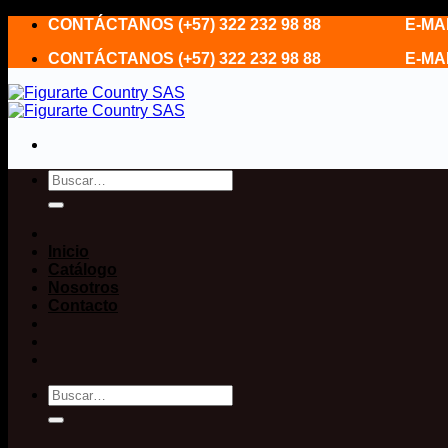
Saltar
CONTÁCTANOS (+57) 322 232 98 88 E-MAIL fi
al
CONTÁCTANOS (+57) 322 232 98 88 E-MAIL fi
contenido
Buscar
por:
Inicio
Catálogo
Nosotros
Contacto
Buscar
por: