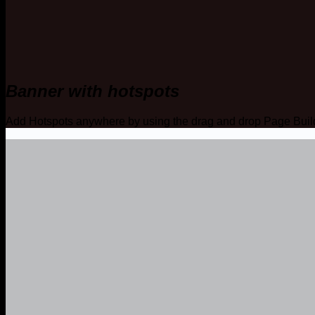
Banner with hotspots
Add Hotspots anywhere by using the drag and drop Page Buil